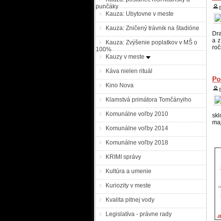
punčáky
hľ
Kauza: Ubytovne v meste
Kauza: Zničený trávnik na štadióne
KR
Dra
kt
a z
Kauza: Zvýšenie poplatkov v MŠ o
tr
roč
100%
zn
Kauzy v meste
roč
Káva nielen rituál
Po
Po
Kino Nova
Klamstvá primátora Tomčányiho
pr
Hľ
Komunálne voľby 2010
skl
ne
maj
Sl
Komunálne voľby 2014
Po
Komunálne voľby 2018
Pr
KRIMI správy
vš
vo
Kultúra a umenie
me
štá
Kuriozity v meste
Kvalita pitnej vody
Legislatíva - právne rady