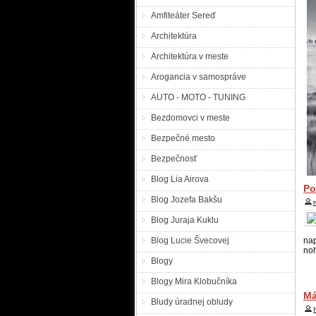
špi
Amfiteáter Sereď
Po
Architektúra
Architektúra v meste
Po
Arogancia v samospráve
vy
po
AUTO - MOTO - TUNING
Pá
Bezdomovci v meste
Bezpečné mesto
že
Bezpečnosť
mi
za
Blog Lia Airova
nez
Po
Blog Jozefa Bakšu
Po
Blog Juraja Kuklu
Blog Lucie Švecovej
na
noh
ne
Blogy
ro
Vo
Blogy Mira Klobučníka
obc
Má
Bludy úradnej obludy
Po