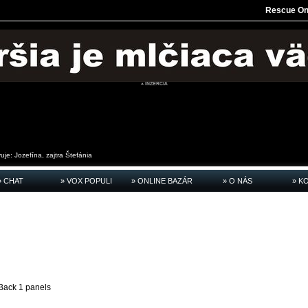
Rescue On
vuje:
Jozefína, zajtra
Štefánia
» CHAT
» VOX POPULI
» ONLINE BAZÁR
» O NÁS
» K