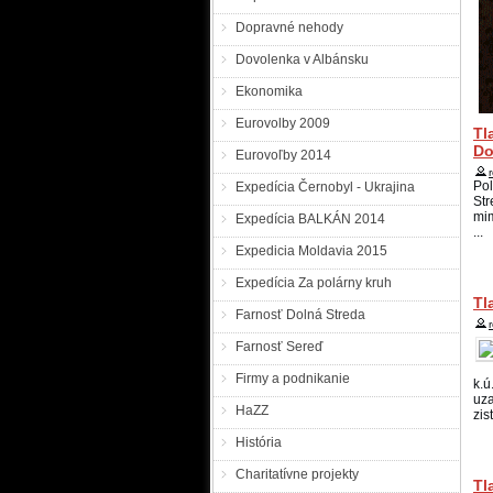
Dopravné nehody
Ne
Dovolenka v Albánsku
Ekonomika
nez
na
Eurovolby 2009
vy
Tl
jeh
Do
Eurovoľby 2014
Pá
Pol
Expedícia Černobyl - Ukrajina
Str
mim
Expedícia BALKÁN 2014
...
Kr
Expedicia Moldavia 2015
ad
o 1
Expedícia Za polárny kruh
Tl
Ne
Farnosť Dolná Streda
Farnosť Sereď
PZ
Firmy a podnikanie
k.ú
pr
uza
Ne
HaZZ
zis
v P
História
Po
Charitatívne projekty
Pr
Tl