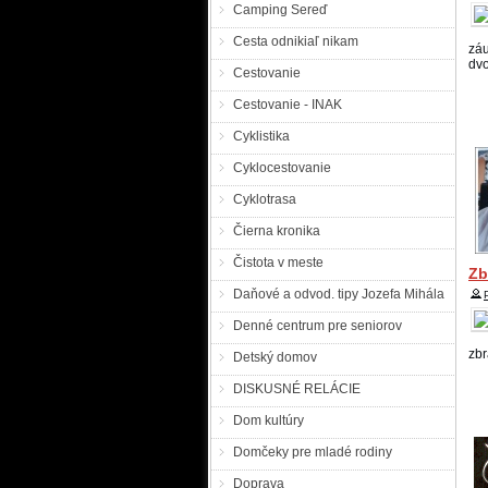
Camping Sereď
Cesta odnikiaľ nikam
zá
ži
dvo
CH
Cestovanie
dc
žia
Cestovanie - INAK
Pá
Cyklistika
Cyklocestovanie
ce
Cyklotrasa
Ok
v P
Čierna kronika
Čistota v meste
Pá
Zb
Daňové a odvod. tipy Jozefa Mihála
Denné centrum pre seniorov
z 
mu
zbr
Detský domov
muž
DISKUSNÉ RELÁCIE
Po
Pr
Dom kultúry
a 
od
Domčeky pre mladé rodiny
di
pre
Doprava