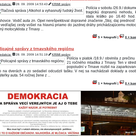
adaných osobách
redakcia
28. 09. 2009 14:53:43
KRIMI správy
Polícia v sobotu /26.9./ dokum
tragickú dopravnú nehodu, 
stala krátko po 16.40 hod.
PZ Trnava |MM| Okresný súd v Liptovskom Mikuláši vydal rozhodnutie, na zá
hovce. Vodič auta zn. Opel nerešpektoval dopravné značenie „Stoj, daj prednosť 
orého má 30 ročný muž, Jaroslav Barkoci z Maduníc (okr. Trnava) nastúpiť do v
 vedľajšej cesty vošiel na hlavnú priamo do jazdnej dráhy prichádzajúcemu motoc
estu. Odsúdený sa v mieste trvalého bydliska nezdržiava a jeho súčasný pobyt n
ný motocyklista z Trnavy ...
ámy. Muž je 171-175 cm vysoký, má hnedé vlasy a hnedé oči. Druhým hľadaným 
ný ...
5 × fotografií |
0 × ko
lícia žiada občanov o pomoc pri pátraní po hľadaných osobách
licajné správy z trnavského regiónu
KRPZ Trn
redakcia
28. 09. 2009 14:51:19
KRIMI správy
|MM| Okresný
Polícia v piatok /18.9./ obvinila z prečin
Bratislava I 
21 ročného mladíka z Trnavy. Ten v stredu
íkaz na dodanie osoby do výkonu trestu na 51 ročného muža Ivana Grigu z Hloh
popoludní v Trnave rozbil na zaparkova
adaný muž sa dlhodobo vyhýba nástupu výkonu trestu, v mieste svojho bydlis
o na dverách a zo sedadiel odcudzil tašku. V nej sa nachádzali doklady a oso
zdržiava, úradné zásielky nepreberá. Je predpoklad, že sa pohybuje po celom 
iteľky auta. 54 ročnej žene z ...
ovenska. Vzhľadom na časový odstup ...
1 × fotografií |
0 × ko
lícia povoľuje výnimku na dojazd pre nákladné vozidlá
ezídium PZ SR |MM| Prezídium Policajného zboru povoľuje na štvrtok, 5. júla 
eobecnú výnimku pre všetky nákladné vozidlá. Výnimka platí pre všetky nák
zidlá na diaľniciach, rýchlostných cestách, cestách I. triedy a na cestác
dzinárodnú premávku, prichádzajúce na územie Slovenskej republiky zo suse
tov, ktorých cieľ cesty (napríklad ...