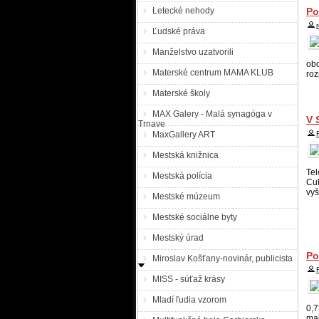
Letecké nehody
Po
Ľudské práva
Manželstvo uzatvorili
obc
Materské centrum MAMA KLUB
roz
Materské školy
MAX Galery - Malá synagóga v
V 
Trnave
MaxGallery ART
Mestská knižnica
Tel
Mestská polícia
Cuk
vyš
Mestské múzeum
Mestské sociálne byty
Mestský úrad
Po
Miroslav Košťany-novinár, publicista
MISS - súťaž krásy
Mladí ľudia vzorom
0,7
mal