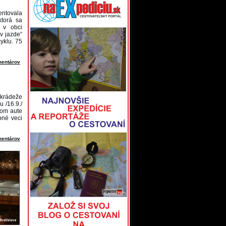
entovala
ktorá sa
 v obci
klade
v jazde“
ýkonu
yklu. 75
ie je
je 45
mentárov
ava
 súd
u krádeže
vydal
 /16.9./
ovca.
nom aute
ka sa
bné veci
území
mentárov
2018,
ladné
h pre
dných