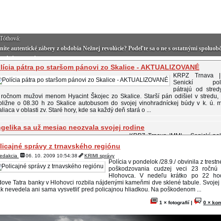
eta Tóthová:
ozvánka na CIMBAL SHOW
lícia pátra po staršom pánovi zo Skalice - AKTUALIZOVANÉ
KRPZ Trnava 
Senickí polic
pátrajú od stre
 ročnom mužovi menom Hyacint Škojec zo Skalice. Starší pán odišiel v stredu, 
ibližne o 08.30 h zo Skalice autobusom do svojej vinohradníckej búdy v k. ú. 
liaca v oblasti zv. Staré hory, kde sa každý deň stará o ...
gelika sa už mesiac neozvala svojej rodine
KRPZ Trnava |MM| Senickí poli
pátrajú po 23 ročnej Ange
licajné správy z trnavského regiónu
Filípkovej z Borského Mikul
zvestná mladá žena naposledy komunikovala so svojimi blízkymi SMS-kami t
redakcia
06. 10. 2009 10:54:38
KRIMI správy
Polícia v pondelok /28.9./ obvinila z trest
ed mesiacom. Odvtedy nie je s rodinou v žiadnom kontakte. Angelika meria 157 c
poškodzovania cudzej veci 23 ročnú
hlej postavy, váži 50 kg. Má modré oči, dlhé čierne vlasy. Ak ste ju niekde videli alebo
Hlohovca. V nedeľu krátko po 22 ho
ove Tatra banky v Hlohovci rozbila nájdenými kameňmi dve sklené tabule. Svojej
e je Eva?
k nevedela ani sama vysvetliť pred policajnou hliadkou. Na poškodenom ...
KRPZ Nitra |MM| Levickí kriminalisti žiadajú verejnosť o pomo
pátraní po 14 ročnej Eve Šarkőziovej z Turej. Koncom marca tohto
1 × fotografií |
0 × ko
odišla po vyučovaní zo školy v Šárovciach a odvtedy sa nikomu z r
ozvala. Nezvestná 14 ročná Eva Šarkőziová je asi 140 cm vysoká, štíhlej postav