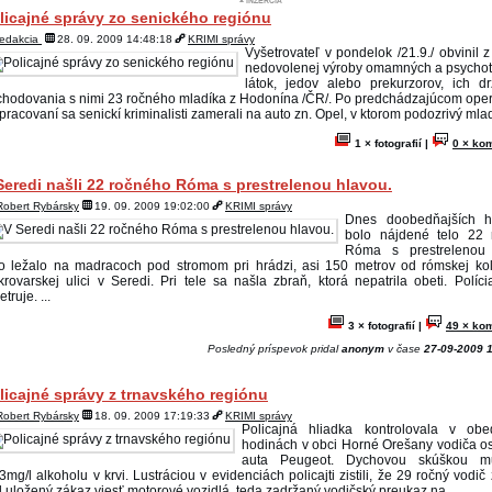
licajné správy zo senického regiónu
redakcia
28. 09. 2009 14:48:18
KRIMI správy
Vyšetrovateľ v pondelok /21.9./ obvinil 
nedovolenej výroby omamných a psycho
látok, jedov alebo prekurzorov, ich d
hodovania s nimi 23 ročného mladíka z Hodonína /ČR/. Po predchádzajúcom ope
pracovaní sa senickí kriminalisti zamerali na auto zn. Opel, v ktorom podozrivý mladí
1 × fotografií |
0 × ko
Seredi našli 22 ročného Róma s prestrelenou hlavou.
Robert Rybársky
19. 09. 2009 19:02:00
KRIMI správy
Dnes doobedňajších h
bolo nájdené telo 22 
Róma s prestrelenou 
o ležalo na madracoch pod stromom pri hrádzi, asi 150 metrov od rómskej ko
rovarskej ulici v Seredi. Pri tele sa našla zbraň, ktorá nepatrila obeti. Políci
etruje. ...
3 × fotografií |
49 × ko
Posledný príspevok pridal
anonym
v čase
27-09-2009 1
licajné správy z trnavského regiónu
Robert Rybársky
18. 09. 2009 17:19:33
KRIMI správy
Policajná hliadka kontrolovala v obe
hodinách v obci Horné Orešany vodiča 
auta Peugeot. Dychovou skúškou mu 
3mg/l alkoholu v krvi. Lustráciou v evidenciách policajti zistili, že 29 ročný vodič
 uložený zákaz viesť motorové vozidlá, teda zadržaný vodičský preukaz na ...