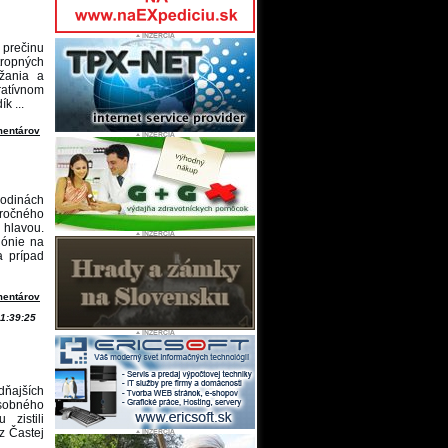
z prečinu
tropných
ržania a
ratívnom
k ...
mentárov
odinách
ročného
hlavou.
lónie na
a prípad
mentárov
1:39:25
dňajších
osobného
zistili
 z Častej