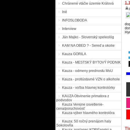
20
1.
Chránené vtáčie územie Králová
pr
ce
Iné
úze
INFOSLOBODA
Po
dop
dom
Pr
Interview
Hyu
a 
od
Ján Majko - Slovenský speleológ
di
pre
KAM NA OBED ? - Sereď a okolie
Kauza GORILA
Po
Kauza - MESTSKÝ BYTOVÝ PODNIK
Kauza - odmeny prednostu MsU
z 
sl
Kauza - protiústavné VZN o alkohole
pr
Kauza - voľba hlavnej kontrolórky
Po
KAUZA Obvinenie primatora z
podvodov
Kauza Verejne osvetlenie-
pá
cena/poruchovosť
Pe
Kauza-výber hlavného kontrolóra
Sl
vid
Kauza: 50 ročný prenájom haly
Sokolovňa
Tl
Po
Kauza: poslanec KORIčanský a