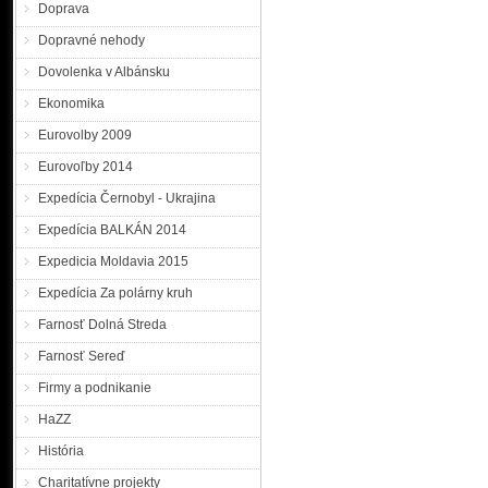
Mykhailo CHUP z Užhoro
Doprava
v telefonickom kontakte s
Dopravné nehody
Odvtedy sa zdržiava na n
správu. Mykhailo CHUP je vy
Dovolenka v Albánsku
Pátranie po hľadanýc
Ekonomika
Eurovolby 2009
Eurovoľby 2014
pátraní po hľadaných oso
vyhlásila polícia celoštá
Expedícia Černobyl - Ukrajina
Jozef Štefanec, na ktorého
zatknutie. Muž sa v mieste 
Expedícia BALKÁN 2014
a miesto súčasného pobytu n
Expedicia Moldavia 2015
Pátranie po hľadanej 
Expedícia Za polárny kruh
Farnosť Dolná Streda
o pomoc pri pátraní po
Farnosť Sereď
Balážikovi z Piešťan. Okre
Firmy a podnikanie
muža do výkonu trestu. H
území Slovenskej republik
HaZZ
k oblečeniu nie sú polícii 
História
Polícia povoľuje výnim
Charitatívne projekty