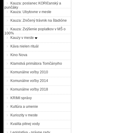
o 16.00 h. Nezvestnosť osob
Kauza: poslanec KORIčanský a
punčáky
Kauza: Ubytovne v meste
Nezvestný 50 ročný mu
ste ho?
Kauza: Zničený trávnik na štadióne
Kauza: Zvýšenie poplatkov v MŠ o
100%
KRPZ Trnava |MM| Pátrač
Kauzy v meste
v Trnave pátrajú po nez
Káva nielen rituál
Roman Nováčik býva prec
v Bratislave ako prevádz
Kino Nova
septembra, kedy jeho nez
v Piešťanoch. Roman Nováč
Klamstvá primátora Tomčányiho
mierne zhrbený. ...
Komunálne voľby 2010
Polícia povoľuje výnim
Komunálne voľby 2014
Prezídium PZ SR |MM| Pre
Komunálne voľby 2018
sobotu 15. septembra 2018
vozidlá z § 140 odsek 3 z
KRIMI správy
pre všetky nákladné vozidl
Kultúra a umenie
cestách I. triedy a na
prichádzajúce na územie ...
Kuriozity v meste
Kvalita pitnej vody
Polícia povoľuje výnim
Prezídium PZ SR |MM| Pre
Legislatíva - právne rady