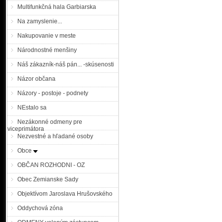
Multifunkčná hala Garbiarska
Polícia sa obracia na
Na zamyslenie...
pátraní po hľadaných
Nakupovanie v meste
Národnostné menšiny
KRPZ Trnava |MM| Okres
Náš zákazník-náš pán... -skúsenosti
rozhodnutie, na základe kt
Názor občana
z Maduníc (okr. Trnava) 
v mieste trvalého bydliska
Názory - postoje - podnety
známy. Muž je 171-175 cm
Druhým hľadaným je 45 ročn
NEstalo sa
Nezákonné odmeny pre
Polícia žiada občanov
viceprimátora
osobách
Nezvestné a hľadané osoby
Obce
OBČAN ROZHODNI - OZ
KRPZ Trnava |MM| Okresný s
Obec Zemianske Sady
osoby do výkonu trestu na 
Hľadaný muž sa dlhodobo 
Objektívom Jaroslava Hrušovského
svojho bydliska sa nezdr
predpoklad, že sa pohybu
Oddychová zóna
na časový odstup ...