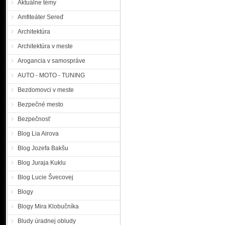
s rodinou v žiadnom konta
Aktuálne témy
postavy, váži 50 kg. Má modr
Amfiteáter Sereď
videli alebo ...
Architektúra
Kde je Eva?
Architektúra v meste
KRPZ Nitr
verejnosť
Arogancia v samospráve
Šarkőziovej z Turej. Konc
AUTO - MOTO - TUNING
zo školy v Šárovciach a 
Nezvestná 14 ročná Eva Ša
Bezdomovci v meste
postavy. Má špinavo-plavé v
Bezpečné mesto
Polícia pátra po hľad
Bezpečnosť
Blog Lia Airova
pátraní po hľadanom mužovi
Blog Jozefa Bakšu
Trnava. Polícia po mužovi
Okresného súdu Trnava, kt
Blog Juraja Kuklu
výkonu trestu odňatia slo
Blog Lucie Švecovej
celom území Slovenska ...
Blogy
Pátranie po nezvestnej
Blogy Mira Klobučníka
Bludy úradnej obludy