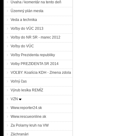
Úvaha / komentár na tento deň
Územný plán mesta
Veda a technika
Voľby do VÚC 2013
Voľby do NR SR - marec 2012
Voľby do VÚC
Voľby Prezidenta republiky
Volby PREZIDENTA SR 2014
VOĽBY: Koalícia KDH - Zmena zdola
Voľný čas
Výrub lesíka REMÍZ
VZN
Www.reporter24.sk
Www.rescueonline.sk
Za Polarny kruh na VW
Záchranári