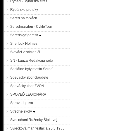
Rybári - Rybárska stráž
Rybárske preteky
Sereď na fotkách
Seredmaratón - CykloTour
SeredskySport.sk
Sherlock Holmes
Slováci v zahraničí
SN - kauza Redakčná rada
Sociálne byty mesta Sereď
Spevácky zbor Gaudete
Spevácky zbor ZVON
SPOVEĎ LEGIONÁRA
Spravodajstvo
Stredné školy
Svet očami Ruženky Šípkovej
Sviečková manifestácia 25.3.1988