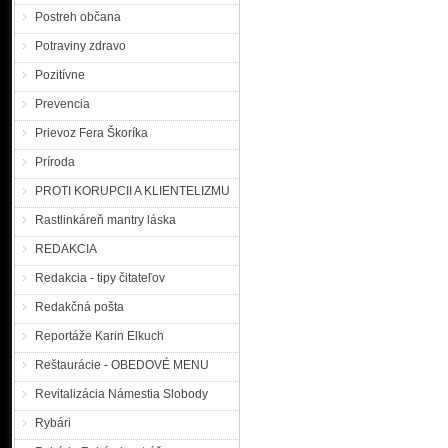
Postreh občana
Potraviny zdravo
Pozitívne
Prevencia
Prievoz Fera Škoríka
Príroda
PROTI KORUPCII A KLIENTELIZMU
Rastlinkáreň mantry láska
REDAKCIA
Redakcia - tipy čitateľov
Redakčná pošta
Reportáže Karin Elkuch
Reštaurácie - OBEDOVÉ MENU
Revitalizácia Námestia Slobody
Rybári