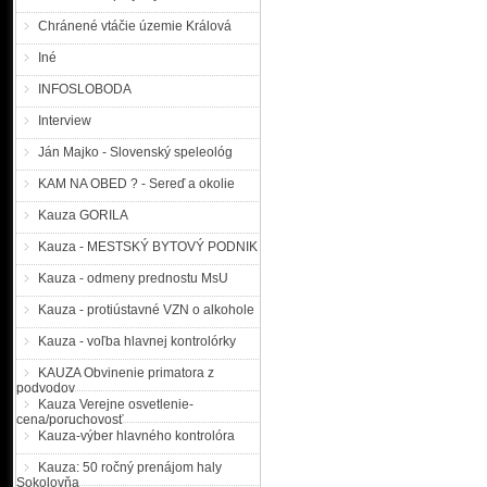
Prezídium PZ SR |MM| Pre
Chránené vtáčie územie Králová
utorok 30. októbra a štvr
pre všetky nákladné vozi
Iné
premávke. Výnimka pla
diaľniciach, rýchlostných c
INFOSLOBODA
medzinárodnú premávku, ...
Interview
Nestretli ste niekde n
Ján Majko - Slovenský speleológ
KAM NA OBED ? - Sereď a okolie
Oddelenie pátrania kriminá
Kauza GORILA
nezvestnom Petrovi Kubíč
Kauza - MESTSKÝ BYTOVÝ PODNIK
Majcichove. Petra Kubíčka 
kedy odišiel do Trnavy. Ne
Kauza - odmeny prednostu MsU
postavy, má tmavé, nakrá
nezvestnosti sa ho ...
Kauza - protiústavné VZN o alkohole
Kauza - voľba hlavnej kontrolórky
Pátranie po nezvestnej
KAUZA Obvinenie primatora z
podvodov
Kauza Verejne osvetlenie-
nezvestnej, 44 ročnej Lýd
cena/poruchovosť
trvalý pobyt v Čekovciach 
Kauza-výber hlavného kontrolóra
bydliska nezdržiavala a bý
Kauza: 50 ročný prenájom haly
Grobe. Z adresy posledného 
Sokolovňa