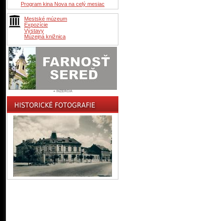
Program kina Nova na celý mesiac
Mestské múzeum
Expozície
Výstavy
Múzejná knižnica