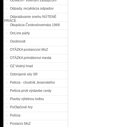
ODMENY voleným zástupcom
Polícia povoľuje výnim
Odpady, recyklácia odpadov
Prezídium PZ SR |MM| Pre
Odpratávanie snehu NÚTENÉ
štvrtok, 5. júla 2018, v
PRÁCE
vozidlá. Výnimka platí pre
Okupácia Československa 1968
rýchlostných cestách, 
OnLine párty
medzinárodnú premávku,
republiky zo susedných štáto
Osobnosti
OTÁZKA poslancovi MsZ
OTÁZKA primátorovi mesta
OZ Vodný hrad
Ozbrojené sily SR
Peticia - chodník Jesenského
Petícia proti výstavbe cesty
Plavby výletnou loďou
Počítačové hry
Polícia
Poslanci MsZ