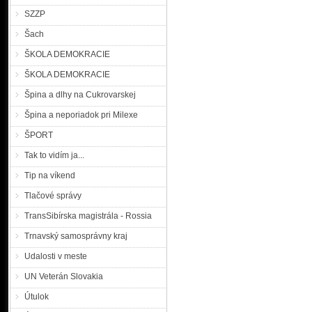
SZZP
Šach
ŠKOLA DEMOKRACIE
ŠKOLA DEMOKRACIE
Špina a dlhy na Cukrovarskej
Špina a neporiadok pri Milexe
ŠPORT
Tak to vidím ja...
Tip na víkend
Tlačové správy
TransSibírska magistrála - Rossia
Trnavský samosprávny kraj
Udalosti v meste
UN Veterán Slovakia
Útulok