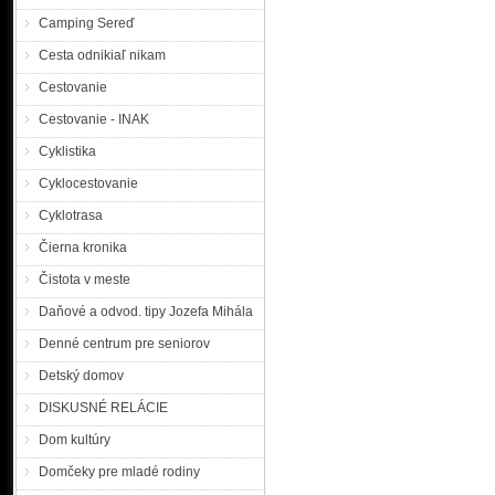
|MM| Polícia žiada občano
Camping Sereď
ročnej žene Kataríne Virgo
na políciu sestra konco
Cesta odnikiaľ nikam
náhodne vidieť v meste p
november. V mieste trv
Cestovanie
nezúčastňuje pravidelných akt
Cestovanie - INAK
Polícia pátra po nezv
Cyklistika
Cyklocestovanie
Polícia sa obracia na obča
Cyklotrasa
nezvestných a hľadaných
Čierna kronika
pátranie po nezvestnej, 1
ktorá sa prechodne zdržiav
Čistota v meste
týždeň v piatok, 7. 12. 20
obchodu na nákup, ktorého .
Daňové a odvod. tipy Jozefa Mihála
Denné centrum pre seniorov
Polícia pátra po nezve
Detský domov
AKTUALIZOVANÉ
DISKUSNÉ RELÁCIE
Dom kultúry
KRPZ Trnava |MM| Trnavs
Domčeky pre mladé rodiny
o pomoc pri pátraní po n