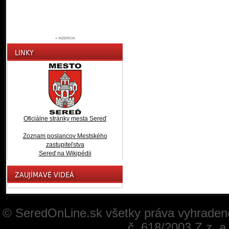
Oficiálne stránky mesta Sereď
Zoznam poslancov Mestského
zastupiteľstva
Sereď na Wikipédii
© SeredOnLine.sk všetky práva vyhraden
č. 618/2003 Z.z. 