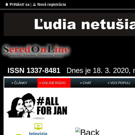
Prihlásiť sa
|
Nová registrácia
ISSN 1337-8481
Dnes je 18. 3. 2020, 
» ČLÁNKY
» ONLINE RÁDIO
» CHAT
» VOX POPULI