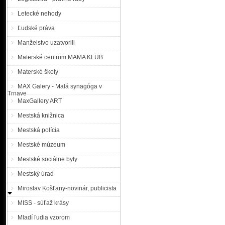
stredu 29. augusta a sobo
Letecké nehody
pre všetky nákladné vozi
premávke. Výnimka pla
Ľudské práva
diaľniciach, rýchlostných c
medzinárodnú premávku, ...
Manželstvo uzatvorili
Materské centrum MAMA KLUB
Polícia pátra po hľad
Materské školy
MAX Galery - Malá synagóga v
o pomoc pri pátraní po hľ
Trnave
Kelečeni z Piešťan vydal O
MaxGallery ART
do výkonu trestu odňatia s
Mestská knižnica
vysoký 181 cm. Má mod
S odstupom času mohol zm
Mestská polícia
Mestské múzeum
Polícia žiada o pomoc 
Mestské sociálne byty
Mestský úrad
|MM| Tunajšie oddelenie p
pátranie po nezvestnej oso
Miroslav Košťany-novinár, publicista
bytom Skalica, Pelíškov
pátrania po nezvestnej oso
MISS - súťaž krásy
bytom Skalica, Pelíškova
Mladí ľudia vzorom
dňa 31. 7. 2018 v čase ...