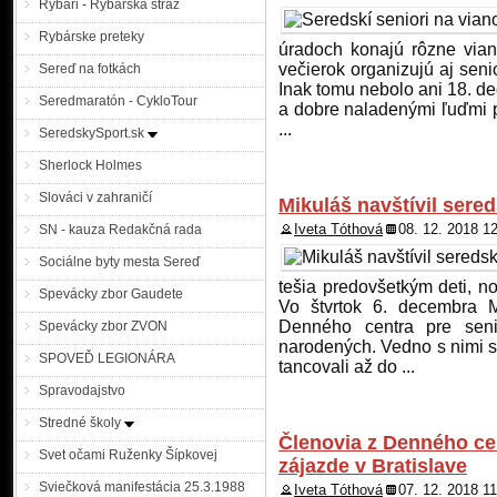
Rybári - Rybárska stráž
Rybárske preteky
úradoch konajú rôzne vian
večierok organizujú aj seni
Sereď na fotkách
Inak tomu nebolo ani 18. de
Seredmaratón - CykloTour
a dobre naladenými ľuďmi p
...
SeredskySport.sk
Sherlock Holmes
Slováci v zahraničí
Mikuláš navštívil sere
Iveta Tóthová
08. 12. 2018 1
SN - kauza Redakčná rada
Sociálne byty mesta Sereď
tešia predovšetkým deti, n
Spevácky zbor Gaudete
Vo štvrtok 6. decembra M
Denného centra pre seni
Spevácky zbor ZVON
narodených. Vedno s nimi sa
SPOVEĎ LEGIONÁRA
tancovali až do ...
Spravodajstvo
Stredné školy
Členovia z Denného ce
Svet očami Ruženky Šípkovej
zájazde v Bratislave
Sviečková manifestácia 25.3.1988
Iveta Tóthová
07. 12. 2018 1