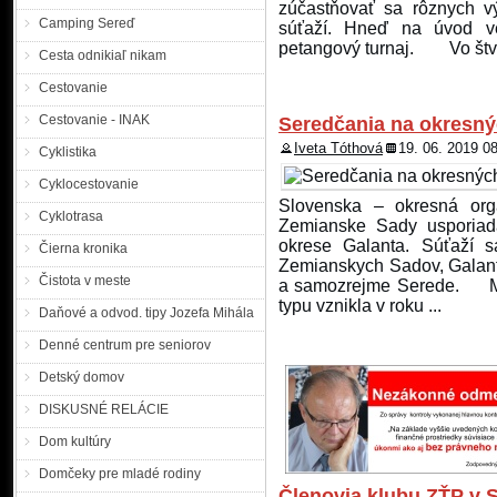
|MM| Polícia žiada občano
zúčastňovať sa rôznych výl
Camping Sereď
ročnej žene Kataríne Virgo
súťaží. Hneď na úvod ve
na políciu sestra konco
petangový turnaj. Vo štvrt
Cesta odnikiaľ nikam
náhodne vidieť v meste p
november. V mieste trv
Cestovanie
nezúčastňuje pravidelných akt
Cestovanie - INAK
Seredčania na okresný
Polícia pátra po nezv
Iveta Tóthová
19. 06. 2019 0
Cyklistika
Cyklocestovanie
Slovenska – okresná org
Polícia sa obracia na obča
Cyklotrasa
Zemianske Sady usporiada
nezvestných a hľadaných
okrese Galanta. Súťaží s
Čierna kronika
pátranie po nezvestnej, 1
Zemianskych Sadov, Galant
ktorá sa prechodne zdržiav
Čistota v meste
a samozrejme Serede. Myš
týždeň v piatok, 7. 12. 20
typu vznikla v roku ...
obchodu na nákup, ktorého .
Daňové a odvod. tipy Jozefa Mihála
Denné centrum pre seniorov
Polícia pátra po nezve
Detský domov
AKTUALIZOVANÉ
DISKUSNÉ RELÁCIE
Dom kultúry
KRPZ Trnava |MM| Trnavs
Domčeky pre mladé rodiny
o pomoc pri pátraní po n
Členovia klubu ZŤP v 