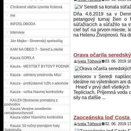
Prezídium PZ SR |MM| Pre
Chránené vtáčie územie Králová
utorok 30. októbra a štvr
pre všetky nákladné vozi
Dňa 4.6.2019 sa v Denn
Iné
premávke. Výnimka pla
petangový turnaj žien o
diaľniciach, rýchlostných c
INFOSLOBODA
súťažiacich a súťažilo sa
medzinárodnú premávku, ...
cieľ byť na prvom mieste, l
Interview
na Helenu Živojinovú. Na dr
Nestretli ste niekde n
Ján Majko - Slovenský speleológ
KAM NA OBED ? - Sereď a okolie
Orava očarila seredsk
Oddelenie pátrania kriminá
Kauza GORILA
Iveta Tóthová
03. 06. 2019 1
nezvestnom Petrovi Kubíč
Kauza - MESTSKÝ BYTOVÝ PODNIK
Majcichove. Petra Kubíčka 
kedy odišiel do Trnavy. Ne
Kauza - odmeny prednostu MsU
seniorov v Seredi napláno
postavy, má tmavé, nakrá
ideálne no výletníkom ani d
nezvestnosti sa ho ...
Kauza - protiústavné VZN o alkohole
Hneď v prvý deň všetkých 
Kauza - voľba hlavnej kontrolórky
Tepliciach. Príjemná voda o
Pátranie po nezvestnej
sily na ďalšie ...
KAUZA Obvinenie primatora z
podvodov
Kauza Verejne osvetlenie-
nezvestnej, 44 ročnej Lýd
cena/poruchovosť
Zaoceánska loď Costa 
trvalý pobyt v Čekovciach 
Kauza-výber hlavného kontrolóra
bydliska nezdržiavala a bý
Iveta Tóthová
02. 06. 2019 1
Kauza: 50 ročný prenájom haly
Grobe. Z adresy posledného 
Sokolovňa