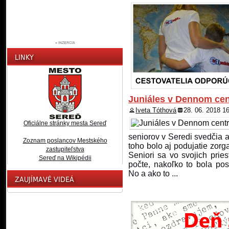
Juniáles v Dennom cent
Iveta Tóthová
28. 06. 2018 1
Oficiálne stránky mesta Sereď
seniorov v Seredi svedčia a
Zoznam poslancov Mestského
toho bolo aj podujatie zo
zastupiteľstva
Seniori sa vo svojich pries
Sereď na Wikipédii
počte, nakoľko to bola po
No a ako to ...