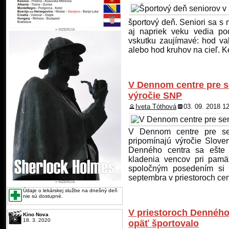
športový deň. Seniori sa s 
aj napriek veku vedia pod
vskutku zaujímavé: hod va
alebo hod kruhov na cieľ. Ke
V Dennom centre pre se
výročie SNP
Iveta Tóthová
03. 09. 2018 1
V Dennom centre pre sen
pripomínajú výročie Slov
Denného centra sa ešte 
kladenia vencov pri pam
spoločným posedením si ti
septembra v priestoroch cen
Údaje o lekárskej službe na dnešný deň
nie sú dostupné.
V priestoroch Denného 
Kino Nova
18. 3. 2020
opäť športovalo