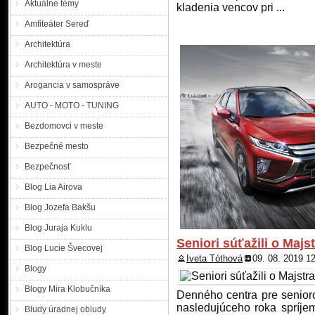
s rodinou v žiadnom konta
Aktuálne témy
kladenia vencov pri ...
postavy, váži 50 kg. Má modr
Amfiteáter Sereď
videli alebo ...
Architektúra
Kde je Eva?
Architektúra v meste
KRPZ Nitr
verejnosť
Arogancia v samospráve
Šarkőziovej z Turej. Konc
AUTO - MOTO - TUNING
zo školy v Šárovciach a 
Nezvestná 14 ročná Eva Ša
Bezdomovci v meste
postavy. Má špinavo-plavé v
Bezpečné mesto
Polícia pátra po hľad
Bezpečnosť
Blog Lia Airova
pátraní po hľadanom mužovi
Blog Jozefa Bakšu
Trnava. Polícia po mužovi
Okresného súdu Trnava, kt
Blog Juraja Kuklu
výkonu trestu odňatia slo
Seniori súťažili o Maj
Blog Lucie Švecovej
celom území Slovenska ...
Iveta Tóthová
09. 08. 2019 1
Blogy
Pátranie po nezvestnej
Blogy Mira Klobučníka
Denného centra pre senioro
nasledujúceho roka spríjem
Bludy úradnej obludy