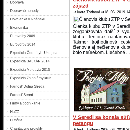
Mykhailo CHUP z Užhoro
Doprava
zájazd
v telefonickom kontakte s
Dopravné nehody
Odvtedy sa zdržiava na n
Iveta Tóthová
18. 06. 2019 1
správu. Mykhailo CHUP je vy
Dovolenka v Albánsku
Členka klubu ZŤP v Seredi
Pátranie po hľadanýc
Ekonomika
zorganizovala ďalší z vy
Eurovolby 2009
klubu. Tentoraz naplánov
Takmer trojhodinová ces
Eurovoľby 2014
pátraní po hľadaných oso
členovia aj nečlenovia klub
vyhlásila polícia celoštá
bolo neúrekom. Liečebné ...
Expedícia Černobyl - Ukrajina
Jozef Štefanec, na ktorého
zatknutie. Muž sa v mieste 
Expedícia BALKÁN 2014
a miesto súčasného pobytu n
Expedicia Moldavia 2015
Pátranie po hľadanej 
Expedícia Za polárny kruh
Farnosť Dolná Streda
o pomoc pri pátraní po
Farnosť Sereď
Balážikovi z Piešťan. Okre
Firmy a podnikanie
muža do výkonu trestu. H
území Slovenskej republik
HaZZ
k oblečeniu nie sú polícii 
V Seredi sa konala s
História
petangu
Polícia povoľuje výnim
Charitatívne projekty
Iveta Tóthová
06. 06. 2019 2