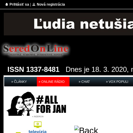
Prihlásiť sa
|
Nová registrácia
ISSN 1337-8481
Dnes je 18. 3. 2020, 
» ČLÁNKY
» ONLINE RÁDIO
» CHAT
» VOX POPULI