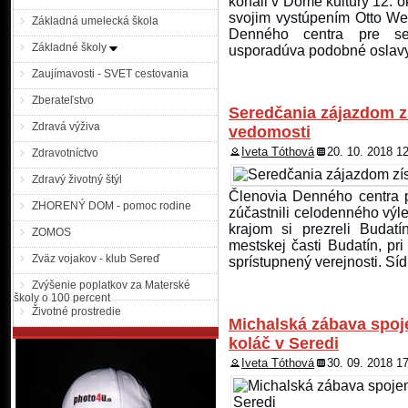
konali v Dome kultúry 12. o
svojim vystúpením Otto Weit
Základná umelecká škola
Denného centra pre se
Základné školy
usporadúva podobné oslavy 
Zaujímavosti - SVET cestovania
Zberateľstvo
Seredčania zájazdom zís
Zdravá výživa
vedomosti
Iveta Tóthová
20. 10. 2018 1
Zdravotníctvo
Zdravý životný štýl
Členovia Denného centra p
ZHORENÝ DOM - pomoc rodine
zúčastnili celodenného výle
krajom si prezreli Budatí
ZOMOS
mestskej časti Budatín, pr
Zväz vojakov - klub Sereď
sprístupnený verejnosti. Sí
Zvýšenie poplatkov za Materské
školy o 100 percent
Životné prostredie
Michalská zábava spoje
koláč v Seredi
Iveta Tóthová
30. 09. 2018 1