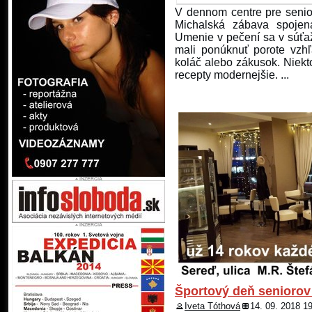
V dennom centre pre senio
Michalská zábava spojen
Umenie v pečení sa v súťaž
mali ponúknuť porote vzhľ
koláč alebo zákusok. Niekto
recepty modernejšie. ...
Športový deň seniorov
Iveta Tóthová
14. 09. 2018 1