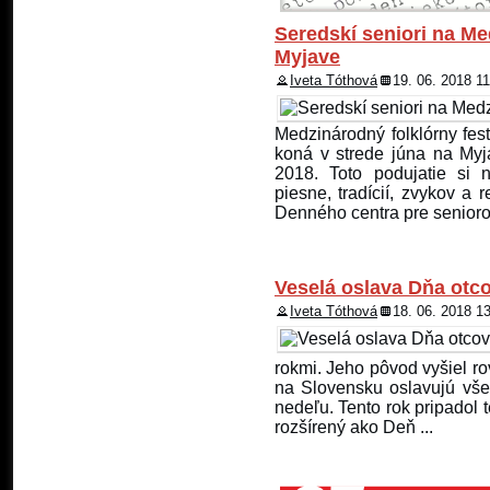
Seredskí seniori na Me
Myjave
Iveta Tóthová
19. 06. 2018 1
Medzinárodný folklórny fest
koná v strede júna na Myj
2018. Toto podujatie si 
piesne, tradícií, zvykov a 
Denného centra pre seniorov
Veselá oslava Dňa otco
Iveta Tóthová
18. 06. 2018 1
rokmi. Jeho pôvod vyšiel 
na Slovensku oslavujú všetc
nedeľu. Tento rok pripadol t
rozšírený ako Deň ...