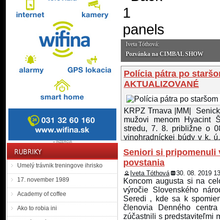
Iveta Tóthová:
úcie? Podeľte sa o ne s ostatnými spoluobčanmi
Pozvánka na CIMBAL SHOW
Polícia pátra po starš
AKTUALIZOVANÉ
KRPZ Trnava |MM| Senickí p
mužovi menom Hyacint Ško
stredu, 7. 8. približne o
vinohradníckej búdy v k. ú.
kde sa každý deň stará o ...
Seniori si pripomenul
povstania
Angelika sa už mesiac 
Umelý trávnik treningove ihrisko
Iveta Tóthová
30. 08. 2019 1
17. november 1989
Koncom augusta si na cel
výročie Slovenského náro
policajti pátrajú po 23 
Academy of coffee
Seredi , kde sa k spomienk
Mikuláša. Nezvestná ml
členovia Denného centra
Ako to robia ini
svojimi blízkymi SMS-kam
zúčastnili s predstaviteľmi