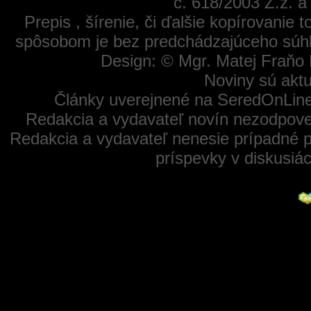
č. 618/2003 Z.z. 
Prepis , šírenie, či ďalšie kopírovanie
spôsobom je bez predchádzajúceho súhl
Design: © Mgr. Matej Fraňo 
Noviny sú aktu
Články uverejnené na SeredOnLine
Redakcia a vydavateľ novín nezodpoved
Redakcia a vydavateľ nenesie prípadné p
príspevky v diskusiá