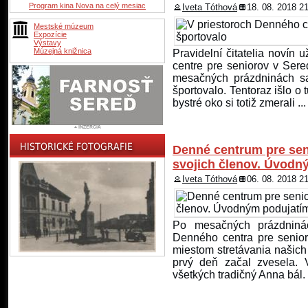
Program kina Nova na celý mesiac
Iveta Tóthová
18. 08. 2018 2
Mestské múzeum
Expozície
Výstavy
Múzejná knižnica
Pravidelní čitatelia novín 
centre pre seniorov v Sere
mesačných prázdninách sa
športovalo. Tentoraz išlo o 
bystré oko si totiž zmerali ...
Denné centrum pre sen
svojich členov. Úvodn
Iveta Tóthová
06. 08. 2018 2
Po mesačných prázdninác
Denného centra pre senioro
miestom stretávania našich 
prvý deň začal zvesela.
všetkých tradičný Anna bál.