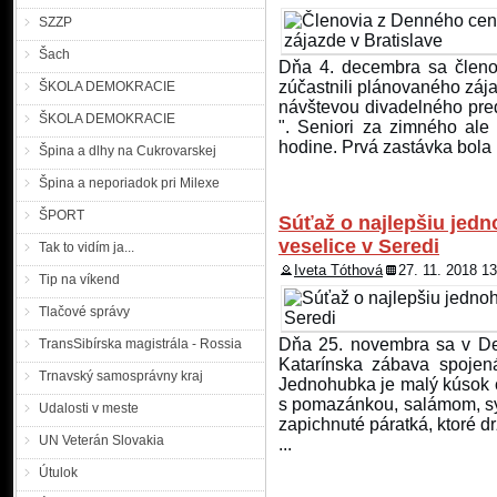
SZZP
Šach
Dňa 4. decembra sa členo
zúčastnili plánovaného zája
ŠKOLA DEMOKRACIE
návštevou divadelného pr
ŠKOLA DEMOKRACIE
". Seniori za zimného ale
hodine. Prvá zastávka bola 
Špina a dlhy na Cukrovarskej
Špina a neporiadok pri Milexe
ŠPORT
Súťaž o najlepšiu jed
veselice v Seredi
Tak to vidím ja...
Iveta Tóthová
27. 11. 2018 1
Tip na víkend
Tlačové správy
Dňa 25. novembra sa v De
TransSibírska magistrála - Rossia
Katarínska zábava spojen
Trnavský samosprávny kraj
Jednohubka je malý kúsok ch
s pomazánkou, salámom, sy
Udalosti v meste
zapichnuté páratká, ktoré dr
UN Veterán Slovakia
...
Útulok