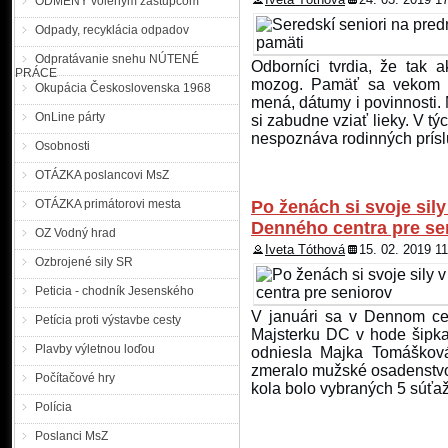
ODMENY voleným zástupcom
Polícia povoľuje výnim
Odpady, recyklácia odpadov
Prezídium PZ SR |MM| Pre
Odpratávanie snehu NÚTENÉ
Odborníci tvrdia, že tak a
štvrtok, 5. júla 2018, v
PRÁCE
mozog. Pamäť sa vekom z
vozidlá. Výnimka platí pre
Okupácia Československa 1968
mená, dátumy i povinnosti. 
rýchlostných cestách, 
OnLine párty
si zabudne vziať lieky. V t
medzinárodnú premávku,
nespoznáva rodinných príslu
republiky zo susedných štáto
Osobnosti
OTÁZKA poslancovi MsZ
OTÁZKA primátorovi mesta
Po ženách si svoje sily
Denného centra pre se
OZ Vodný hrad
Iveta Tóthová
15. 02. 2019 1
Ozbrojené sily SR
Peticia - chodník Jesenského
V januári sa v Dennom cen
Petícia proti výstavbe cesty
Majsterku DC v hode šipka
Plavby výletnou loďou
odniesla Majka Tomášková
zmeralo mužské osadenstvo
Počítačové hry
kola bolo vybraných 5 súťaži
Polícia
Poslanci MsZ