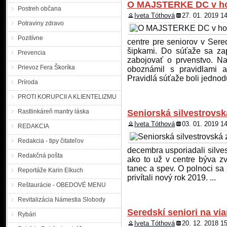
O MAJSTERKE DC v hod
Postreh občana
Iveta Tóthová
27. 01. 2019 1
Potraviny zdravo
Pozitívne
centre pre seniorov v Se
šipkami. Do súťaže sa zapo
Prevencia
zabojovať o prvenstvo. N
Prievoz Fera Škoríka
oboznámil s pravidlami a 
Pravidlá súťaže boli jednodu
Príroda
PROTI KORUPCII A KLIENTELIZMU
Rastlinkáreň mantry láska
Seniorská silvestrovs
Iveta Tóthová
03. 01. 2019 1
REDAKCIA
Redakcia - tipy čitateľov
decembra usporiadali silve
Redakčná pošta
ako to už v centre býva z
tanec a spev. O polnoci sa 
Reportáže Karin Elkuch
privítali nový rok 2019. ...
Reštaurácie - OBEDOVÉ MENU
Revitalizácia Námestia Slobody
Seredskí seniori na v
Rybári
Iveta Tóthová
20. 12. 2018 1