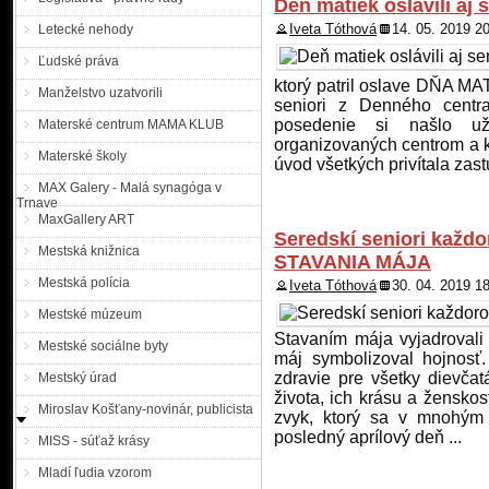
Deň matiek oslávili aj 
stredu 29. augusta a sobo
Iveta Tóthová
14. 05. 2019 2
Letecké nehody
pre všetky nákladné vozi
premávke. Výnimka pla
Ľudské práva
diaľniciach, rýchlostných c
ktorý patril oslave DŇA MA
medzinárodnú premávku, ...
Manželstvo uzatvorili
seniori z Denného centr
posedenie si našlo u
Materské centrum MAMA KLUB
Polícia pátra po hľad
organizovaných centrom a 
Materské školy
úvod všetkých privítala zast
MAX Galery - Malá synagóga v
o pomoc pri pátraní po hľ
Trnave
Kelečeni z Piešťan vydal O
MaxGallery ART
do výkonu trestu odňatia s
Seredskí seniori každo
Mestská knižnica
vysoký 181 cm. Má mod
STAVANIA MÁJA
S odstupom času mohol zm
Mestská polícia
Iveta Tóthová
30. 04. 2019 1
Mestské múzeum
Polícia žiada o pomoc 
Stavaním mája vyjadrovali
Mestské sociálne byty
máj symbolizoval hojnosť
zdravie pre všetky dievčatá
Mestský úrad
|MM| Tunajšie oddelenie p
života, ich krásu a ženskos
pátranie po nezvestnej oso
Miroslav Košťany-novinár, publicista
zvyk, ktorý sa v mnohým
bytom Skalica, Pelíškov
posledný aprílový deň ...
pátrania po nezvestnej oso
MISS - súťaž krásy
bytom Skalica, Pelíškova
Mladí ľudia vzorom
dňa 31. 7. 2018 v čase ...