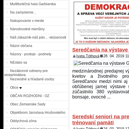
Multifunkčná hala Garbiarska
Polícia sa obracia na
Na zamyslenie...
pátraní po hľadaných
Nakupovanie v meste
Národnostné menšiny
KRPZ Trnava |MM| Okres
Náš zákazník-náš pán... -skúsenosti
rozhodnutie, na základe kt
Názor občana
z Maduníc (okr. Trnava) 
Seredčania na výstave 
v mieste trvalého bydliska
Názory - postoje - podnety
Iveta Tóthová
28. 04. 2019 1
známy. Muž je 171-175 cm
Druhým hľadaným je 45 ročn
NEstalo sa
medzinárodnej predajnej vý
Nezákonné odmeny pre
Polícia žiada občanov
viceprimátora
kvetov a životného pro
osobách
Nezvestné a hľadané osoby
Seredčanov medzi nimi aj 
obľúbenej jarnej výstave
Obce
zúčastnilo 380 vystavovat
OBČAN ROZHODNI - OZ
bonsaje, ovocné ...
KRPZ Trnava |MM| Okresný s
Obec Zemianske Sady
osoby do výkonu trestu na 
Hľadaný muž sa dlhodobo 
Objektívom Jaroslava Hrušovského
svojho bydliska sa nezdr
Seredskí seniori na p
predpoklad, že sa pohybu
Oddychová zóna
trénovaní pamäti
na časový odstup ...
Iveta Tóthová
24. 03. 2019 1