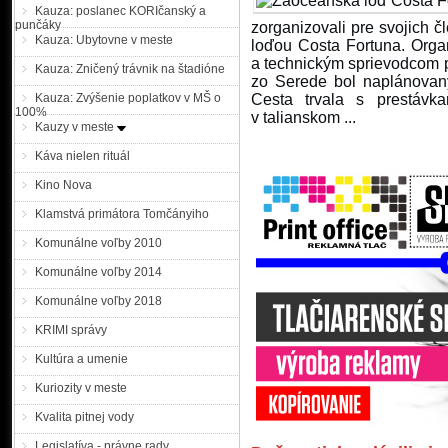
o 16.00 h. Nezvestnosť osob
Kauza: poslanec KORIčanský a
punčáky
zorganizovali pre svojich č
Kauza: Ubytovne v meste
Nezvestný 50 ročný mu
loďou Costa Fortuna. Orga
a technickým sprievodcom p
ste ho?
Kauza: Zničený trávnik na štadióne
zo Serede bol naplánovan
Kauza: Zvýšenie poplatkov v MŠ o
Cesta trvala s prestáv
100%
v talianskom ...
KRPZ Trnava |MM| Pátrač
Kauzy v meste
v Trnave pátrajú po nez
Káva nielen rituál
Roman Nováčik býva prec
v Bratislave ako prevádz
Kino Nova
septembra, kedy jeho nez
v Piešťanoch. Roman Nováč
Klamstvá primátora Tomčányiho
mierne zhrbený. ...
Komunálne voľby 2010
Polícia povoľuje výnim
Komunálne voľby 2014
Prezídium PZ SR |MM| Pre
Komunálne voľby 2018
sobotu 15. septembra 2018
vozidlá z § 140 odsek 3 z
KRIMI správy
pre všetky nákladné vozidl
Kultúra a umenie
cestách I. triedy a na
prichádzajúce na územie ...
Kuriozity v meste
Kvalita pitnej vody
Polícia povoľuje výnim
Prezídium PZ SR |MM| Pre
Legislatíva - právne rady