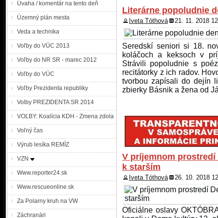
Úvaha / komentár na tento deň
Literárne popoludnie 
Územný plán mesta
Iveta Tóthová
21. 11. 2018 1
Veda a technika
Seredskí seniori si 18. n
Voľby do VÚC 2013
koláčoch a keksoch v prí
Voľby do NR SR - marec 2012
Strávili popoludnie s poé
recitátorky z ich radov. Hov
Voľby do VÚC
tvorbou zapísali do dejín l
Voľby Prezidenta republiky
zbierky Básnik a žena od Já
Volby PREZIDENTA SR 2014
VOĽBY: Koalícia KDH - Zmena zdola
Voľný čas
Výrub lesíka REMÍZ
V príjemnom prostredí 
VZN
k starším
Www.reporter24.sk
Iveta Tóthová
26. 10. 2018 1
Www.rescueonline.sk
Za Polarny kruh na VW
Oficiálne oslavy OKTÓB
Záchranári