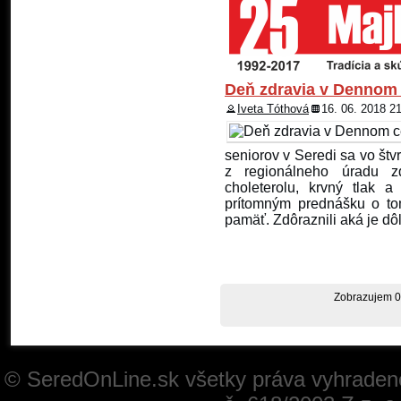
Deň zdravia v Dennom 
Iveta Tóthová
16. 06. 2018 2
seniorov v Seredi sa vo štv
z regionálneho úradu zd
choleterolu, krvný tlak a
prítomným prednášku o to
pamäť. Zdôraznili aká je dôlež
Zobrazujem 0
© SeredOnLine.sk všetky práva vyhraden