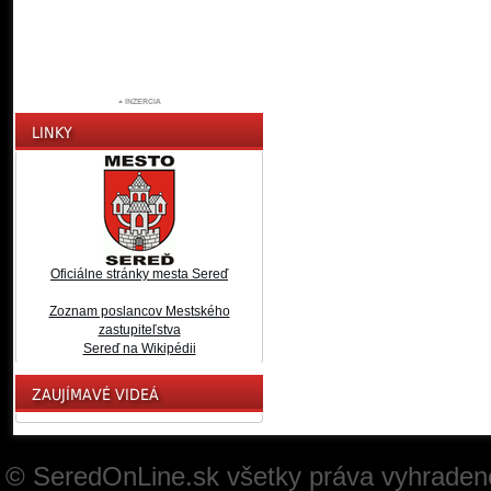
Oficiálne stránky mesta Sereď
Zoznam poslancov Mestského
zastupiteľstva
Sereď na Wikipédii
© SeredOnLine.sk všetky práva vyhraden