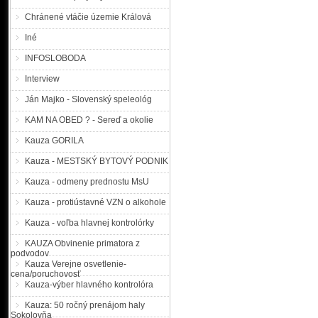
Chránené vtáčie územie Králová
Iné
INFOSLOBODA
Interview
Ján Majko - Slovenský speleológ
KAM NA OBED ? - Sereď a okolie
Kauza GORILA
Kauza - MESTSKÝ BYTOVÝ PODNIK
Kauza - odmeny prednostu MsU
Kauza - protiústavné VZN o alkohole
Kauza - voľba hlavnej kontrolórky
KAUZA Obvinenie primatora z
podvodov
Kauza Verejne osvetlenie-
cena/poruchovosť
Kauza-výber hlavného kontrolóra
Kauza: 50 ročný prenájom haly
Sokolovňa