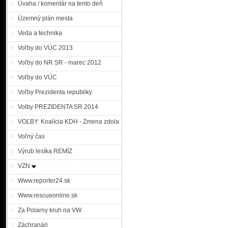
Úvaha / komentár na tento deň
Územný plán mesta
Veda a technika
Voľby do VÚC 2013
Voľby do NR SR - marec 2012
Voľby do VÚC
Voľby Prezidenta republiky
Volby PREZIDENTA SR 2014
VOĽBY: Koalícia KDH - Zmena zdola
Voľný čas
Výrub lesíka REMÍZ
VZN
Www.reporter24.sk
Www.rescueonline.sk
Za Polarny kruh na VW
Záchranári