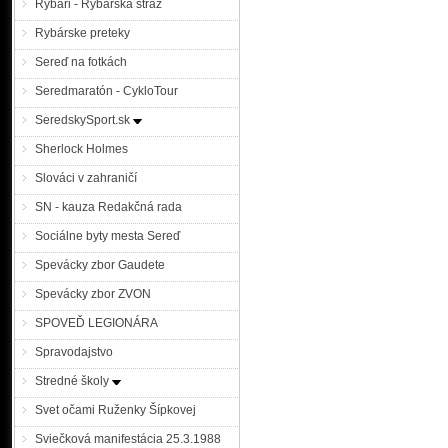
Rybári - Rybárska stráž
Rybárske preteky
Sereď na fotkách
Seredmaratón - CykloTour
SeredskySport.sk
Sherlock Holmes
Slováci v zahraničí
SN - kauza Redakčná rada
Sociálne byty mesta Sereď
Spevácky zbor Gaudete
Spevácky zbor ZVON
SPOVEĎ LEGIONÁRA
Spravodajstvo
Stredné školy
Svet očami Ruženky Šípkovej
Sviečková manifestácia 25.3.1988