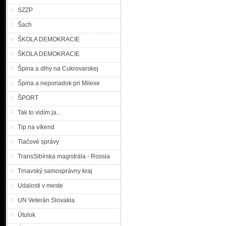
SZZP
Šach
ŠKOLA DEMOKRACIE
ŠKOLA DEMOKRACIE
Špina a dlhy na Cukrovarskej
Špina a neporiadok pri Milexe
ŠPORT
Tak to vidím ja...
Tip na víkend
Tlačové správy
TransSibírska magistrála - Rossia
Trnavský samosprávny kraj
Udalosti v meste
UN Veterán Slovakia
Útulok