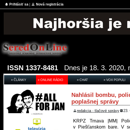
Prihlásiť sa
|
Nová registrácia
ISSN 1337-8481
Dnes je 18. 3. 2020, 
» ČLÁNKY
» ONLINE RÁDIO
» CHAT
» VOX POPULI
Nahlásil bombu, polic
poplašnej správy
redakcia - tlačové správy
23.
KRPZ Trnava |MM| Polica
v Piešťanskom bare. V s