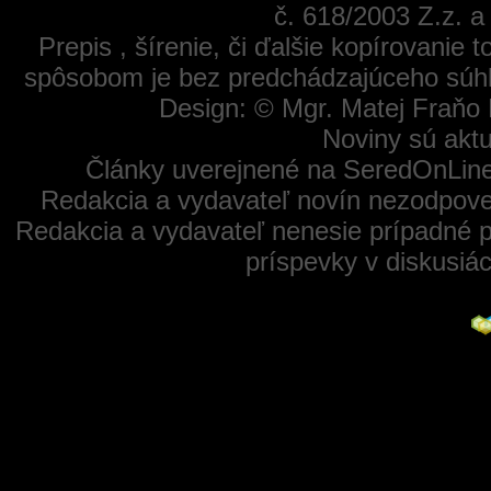
č. 618/2003 Z.z. 
Prepis , šírenie, či ďalšie kopírovanie
spôsobom je bez predchádzajúceho súhl
Design: © Mgr. Matej Fraňo 
Noviny sú aktu
Články uverejnené na SeredOnLine
Redakcia a vydavateľ novín nezodpoved
Redakcia a vydavateľ nenesie prípadné p
príspevky v diskusiá