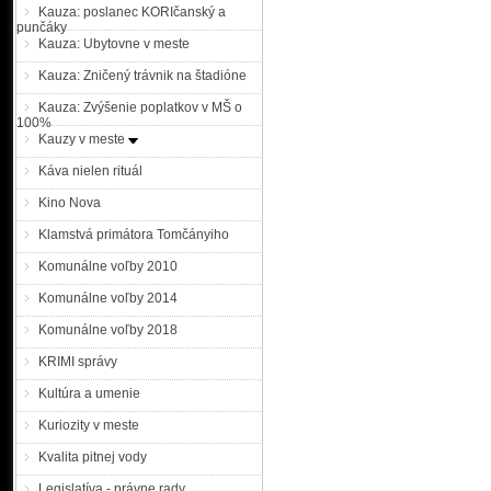
Kauza: poslanec KORIčanský a
punčáky
Kauza: Ubytovne v meste
Kauza: Zničený trávnik na štadióne
Kauza: Zvýšenie poplatkov v MŠ o
100%
Kauzy v meste
Káva nielen rituál
Kino Nova
Klamstvá primátora Tomčányiho
Komunálne voľby 2010
Komunálne voľby 2014
Komunálne voľby 2018
KRIMI správy
Kultúra a umenie
Kuriozity v meste
Kvalita pitnej vody
Legislatíva - právne rady