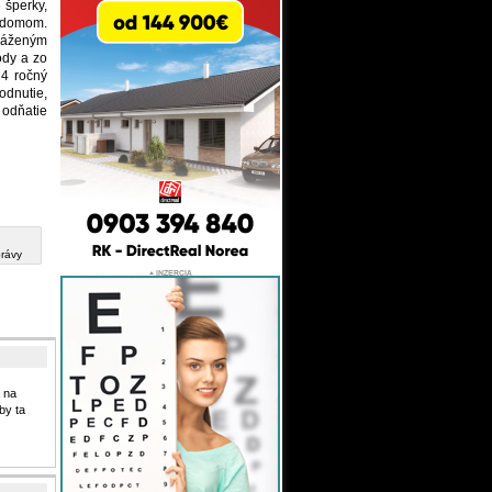
 šperky,
 domom.
ováženým
ody a zo
24 ročný
odnutie,
 odňatie
právy
 na
by ta