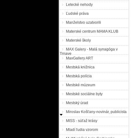
Letecké nehody
Ľudské práva
Manželstvo uzatvorili
Materské centrum MAMA KLUB
Materské školy
MAX Galery - Malá synagóga v
Trnave
MaxGallery ART
Mestská knižnica
Mestská polícia
Mestské múzeum
Mestské sociálne byty
Mestský úrad
Miroslav Košťany-novinár, publicista
MISS - súťaž krásy
Mladí ľudia vzorom