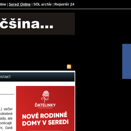
line
|
Sereď Online
|
SOL archív
|
Reportér 24
ONTAKT
.) večer
potrebné
ady, ale
olicajti
, časti