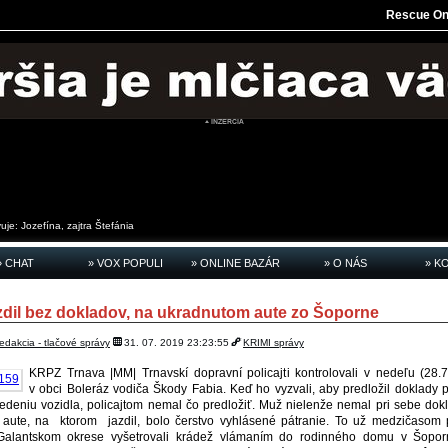
Rescue On
vuje:
Jozefína, zajtra
Štefánia
» CHAT
» VOX POPULI
» ONLINE BAZÁR
» O NÁS
» K
zdil bez dokladov, na ukradnutom aute zo Šoporne
redakcia - tlačové správy
31. 07. 2019 23:23:55
KRIMI správy
KRPZ Trnava |MM| Trnavskí dopravní policajti kontrolovali v nedeľu (28.7
v obci Boleráz vodiča Škody Fabia. Keď ho vyzvali, aby predložil doklady 
edeniu vozidla, policajtom nemal čo predložiť. Muž nielenže nemal pri sebe dokl
 aute, na ktorom jazdil, bolo čerstvo vyhlásené pátranie. To už medzičasom p
Galantskom okrese vyšetrovali krádež vlámaním do rodinného domu v Šoporni