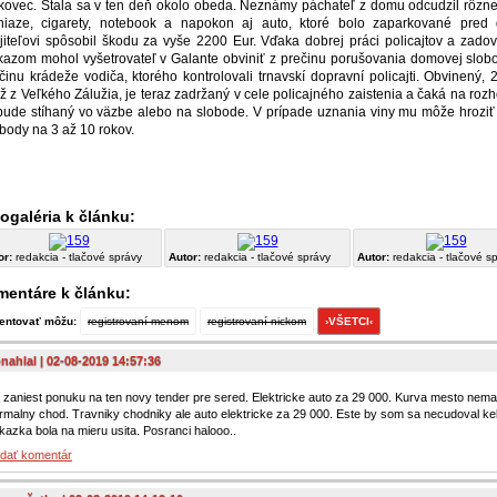
rkovec. Stala sa v ten deň okolo obeda. Neznámy páchateľ z domu odcudzil rôzne
niaze, cigarety, notebook a napokon aj auto, ktoré bolo zaparkované pred
jiteľovi spôsobil škodu za vyše 2200 Eur. Vďaka dobrej práci policajtov a zad
kazom mohol vyšetrovateľ v Galante obviniť z prečinu porušovania domovej slob
činu krádeže vodiča, ktorého kontrolovali trnavskí dopravní policajti. Obvinený, 
 z Veľkého Zálužia, je teraz zadržaný v cele policajného zaistenia a čaká na rozh
 bude stíhaný vo väzbe alebo na slobode. V prípade uznania viny mu môže hroziť
body na 3 až 10 rokov.
ogaléria k článku:
or:
redakcia - tlačové správy
Autor:
redakcia - tlačové správy
Autor:
redakcia - tlačové s
entáre k článku:
ntovať môžu:
registrovaní menom
registrovaní nickom
›VŠETCI‹
nahlal | 02-08-2019 14:57:36
 zaniest ponuku na ten novy tender pre sered. Elektricke auto za 29 000. Kurva mesto nema
rmalny chod. Travniky chodniky ale auto elektricke za 29 000. Este by som sa necudoval ke
kazka bola na mieru usita. Posranci halooo..
idať komentár