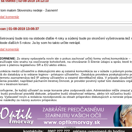
 sa všetko | 02-08-2019 14:12:10
 tom malom Slovensku nedeje - žasnem!
idať komentár
can | 01-08-2019 13:08:37
šetrovaný bude isto na slobode ďalšie 4 roky a súdený bude po skončení vyšetrovania tiež 
obode ďalších 5 rokov. Ja by som ho takto určite netrápil.
idať komentár
ZORNENIE:
Zo strany vydavateľa novín ide o pokus zachovať určitú formu voľnej komunikácie –
eužívajte túto snahu na osočovanie kohokoľvek, na ohováranie či šírenie údajov a správ, ktoré b
zpore s platnou legislatívou SR a EÚ alebo etikou.
nikácia medzi užívateľmi a diskutujúcimi ako aj ostatná komunikácia sa v súlade s právnym por
dá do databázy a to vrátane loginov - prístupov užívateľov . Databáza providera poskytujúceho pr
nternetu zaznamenáva tiež IP adresy užívateľov a ostatné identifikačné dáta. V prípade závažné
šenia pravidel, napríklad páchaním trestnej činnosti, je provider povinný vydať túto databázu or
ým v trestnom konaní.
orňujeme, že každý užívateľ za svoje konanie plne zodpovedá sám. Administrátor môže zmazať p
é budú porušovať pravidlá diskusie, prípadne budú obsahovať reklamu, alebo ich súčasťou budú
zy. Vydavateľ novín a redakcia nezodpovedá za obsah príspevkov diskutujúcich a nenesie príp
ne následky za názory autorov príspevkov.