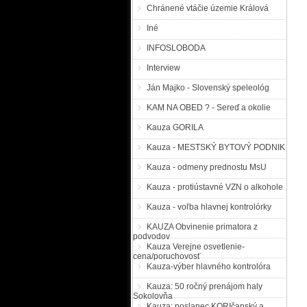
Chránené vtáčie územie Králová
Iné
INFOSLOBODA
Interview
Ján Majko - Slovenský speleológ
KAM NA OBED ? - Sereď a okolie
Kauza GORILA
Kauza - MESTSKÝ BYTOVÝ PODNIK
Kauza - odmeny prednostu MsU
Kauza - protiústavné VZN o alkohole
Kauza - voľba hlavnej kontrolórky
KAUZA Obvinenie primatora z
podvodov
Kauza Verejne osvetlenie-
cena/poruchovosť
Kauza-výber hlavného kontrolóra
Kauza: 50 ročný prenájom haly
Sokolovňa
Kauza: poslanec KORIčanský a