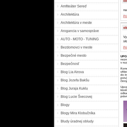
čo
Amfiteáter Sereď
na
Architektúra
Pr
Architektúra v meste
ob
Arogancia v samospráve
Vy
AUTO - MOTO - TUNING
sl
Bezdomovci v meste
Pr
Bezpečné mesto
UPO
nezn
v ro
Bezpečnosť
Komu
Blog Lia Airova
ukla
do i
poru
Blog Jozefa Bakšu
činn
Upoz
Blog Juraja Kuklu
ktor
odka
Blog Lucie Švecovej
práv
Blogy
Blogy Mira Klobučníka
Bludy úradnej obludy