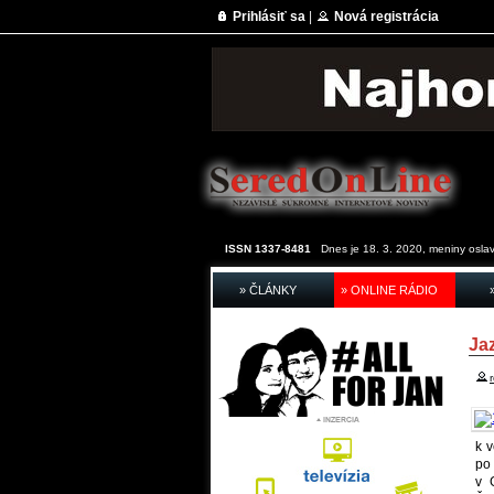
Prihlásiť sa
|
Nová registrácia
ISSN 1337-8481
Dnes je 18. 3. 2020, meniny osla
» ČLÁNKY
» ONLINE RÁDIO
Ja
k v
po
v 