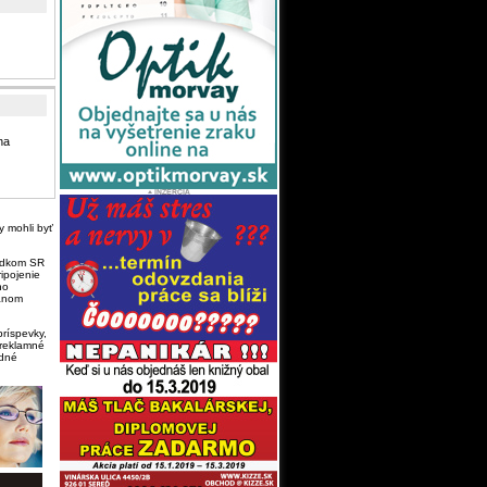
na
y mohli byť
iadkom SR
ipojenie
ho
gánom
ríspevky,
 reklamné
adné