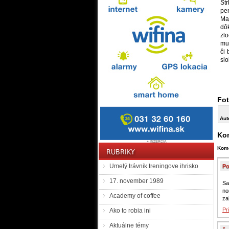
Št
pe
Ma
dô
zlo
muž
či
slo
Fot
Aut
Kom
Kome
Umelý trávnik treningove ihrisko
Po
17. november 1989
Sa
no
Academy of coffee
za
Pr
Ako to robia ini
Aktuálne témy