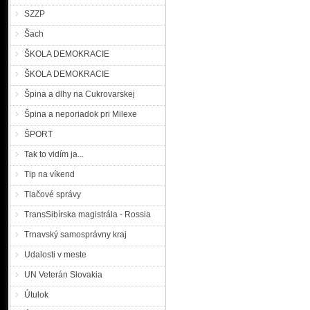
SZZP
Šach
ŠKOLA DEMOKRACIE
ŠKOLA DEMOKRACIE
Špina a dlhy na Cukrovarskej
Špina a neporiadok pri Milexe
ŠPORT
Tak to vidím ja...
Tip na víkend
Tlačové správy
TransSibírska magistrála - Rossia
Trnavský samosprávny kraj
Udalosti v meste
UN Veterán Slovakia
Útulok