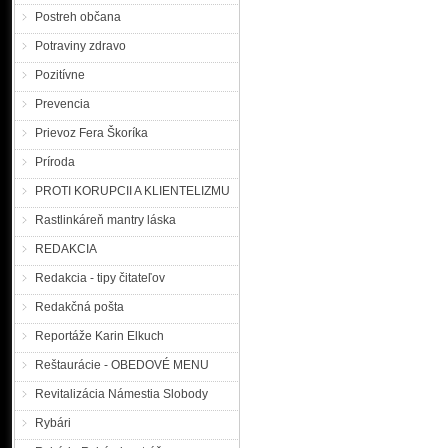
Postreh občana
Potraviny zdravo
Pozitívne
Prevencia
Prievoz Fera Škoríka
Príroda
PROTI KORUPCII A KLIENTELIZMU
Rastlinkáreň mantry láska
REDAKCIA
Redakcia - tipy čitateľov
Redakčná pošta
Reportáže Karin Elkuch
Reštaurácie - OBEDOVÉ MENU
Revitalizácia Námestia Slobody
Rybári