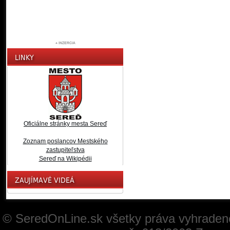
Oficiálne stránky mesta Sereď
Zoznam poslancov Mestského
zastupiteľstva
Sereď na Wikipédii
© SeredOnLine.sk všetky práva vyhraden