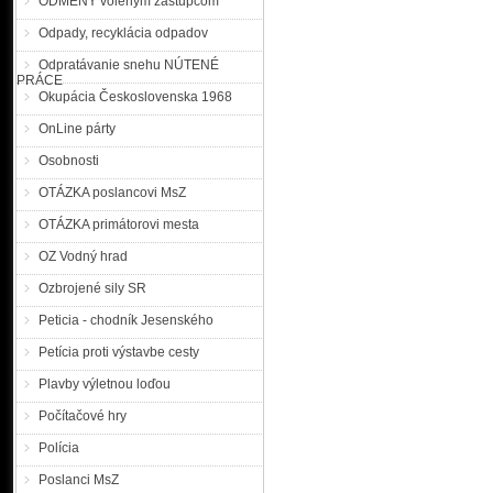
ODMENY voleným zástupcom
Odpady, recyklácia odpadov
Odpratávanie snehu NÚTENÉ
PRÁCE
Okupácia Československa 1968
OnLine párty
Osobnosti
OTÁZKA poslancovi MsZ
OTÁZKA primátorovi mesta
OZ Vodný hrad
Ozbrojené sily SR
Peticia - chodník Jesenského
Petícia proti výstavbe cesty
Plavby výletnou loďou
Počítačové hry
Polícia
Poslanci MsZ