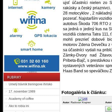
ujsť účastníci nielen zo S
rakúsky a český priaznivci
28 motocyklov , 2 nákladný
pozerať. Najstarším vozidlo
autobus Škoda 706 RTO z r
sa jedná o jediný kus na S
vozidlá cisterna Tatra 111,
mohli prezrieť dobové bi
motorov Zdena Devečku z Ga
sa účastníci vydali na prib
Zámky-Dvory nad Žitavou
Pribeta-Bajč, s prestávkou 
vystavených veteránov sp
Haas Band so speváčkou 
Umelý trávnik treningove ihrisko
17. november 1989
Fotogaléria k článku:
Academy of coffee
Autor:
Radovan Krajmer
Autor
Ako to robia ini