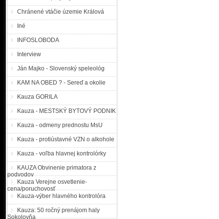
Chránené vtáčie územie Králová
Iné
INFOSLOBODA
Interview
Ján Majko - Slovenský speleológ
KAM NA OBED ? - Sereď a okolie
Kauza GORILA
Kauza - MESTSKÝ BYTOVÝ PODNIK
Kauza - odmeny prednostu MsU
Kauza - protiústavné VZN o alkohole
Kauza - voľba hlavnej kontrolórky
KAUZA Obvinenie primatora z
podvodov
Kauza Verejne osvetlenie-
cena/poruchovosť
Kauza-výber hlavného kontrolóra
Kauza: 50 ročný prenájom haly
Sokolovňa