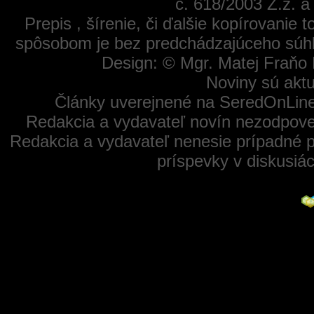
č. 618/2003 Z.z. 
Prepis , šírenie, či ďalšie kopírovanie
spôsobom je bez predchádzajúceho súhl
Design: © Mgr. Matej Fraňo 
Noviny sú aktu
Články uverejnené na SeredOnLine
Redakcia a vydavateľ novín nezodpoved
Redakcia a vydavateľ nenesie prípadné p
príspevky v diskusiá