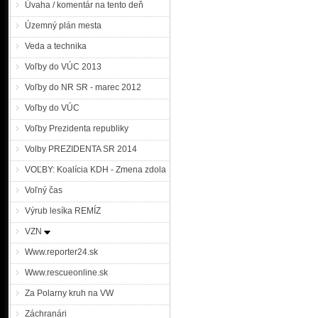
Úvaha / komentár na tento deň
Územný plán mesta
Veda a technika
Voľby do VÚC 2013
Voľby do NR SR - marec 2012
Voľby do VÚC
Voľby Prezidenta republiky
Volby PREZIDENTA SR 2014
VOĽBY: Koalícia KDH - Zmena zdola
Voľný čas
Výrub lesíka REMÍZ
VZN
Www.reporter24.sk
Www.rescueonline.sk
Za Polarny kruh na VW
Záchranári