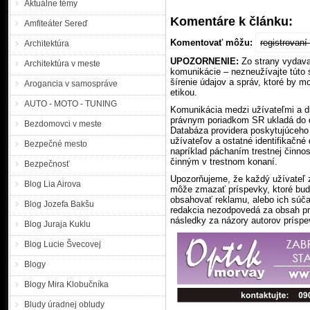
Aktuálne témy
Komentáre k článku:
Amfiteáter Sereď
Komentovať môžu:
registrovan
Architektúra
UPOZORNENIE:
Zo strany vydavat
Architektúra v meste
komunikácie – nezneužívajte túto
šírenie údajov a správ, ktoré by m
Arogancia v samospráve
etikou.
AUTO - MOTO - TUNING
Komunikácia medzi užívateľmi a di
právnym poriadkom SR ukladá do da
Bezdomovci v meste
Databáza providera poskytujúceho 
užívateľov a ostatné identifikačné
Bezpečné mesto
napríklad páchaním trestnej činnos
činným v trestnom konaní.
Bezpečnosť
Upozorňujeme, že každý užívateľ 
Blog Lia Airova
môže zmazať príspevky, ktoré budú
obsahovať reklamu, alebo ich súč
Blog Jozefa Bakšu
redakcia nezodpovedá za obsah pr
následky za názory autorov príspe
Blog Juraja Kuklu
Blog Lucie Švecovej
Blogy
Blogy Mira Klobučníka
Bludy úradnej obludy