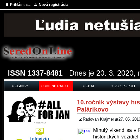
Prihlásiť sa
|
Nová registrácia
ISSN 1337-8481
Dnes je 20. 3. 2020, 
» ČLÁNKY
» ONLINE RÁDIO
» CHAT
» VOX POPULI
10.ročník výstavy his
Palárikovo
Radovan Krajmer
27. 05. 201
Minulý víkend sa v P
historických vozidiel