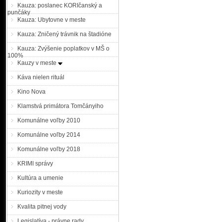
Kauza: poslanec KORIčanský a
punčáky
Kauza: Ubytovne v meste
Kauza: Zničený trávnik na štadióne
Kauza: Zvýšenie poplatkov v MŠ o
100%
Kauzy v meste
Káva nielen rituál
Kino Nova
Klamstvá primátora Tomčányiho
Komunálne voľby 2010
Komunálne voľby 2014
Komunálne voľby 2018
KRIMI správy
Kultúra a umenie
Kuriozity v meste
Kvalita pitnej vody
Legislatíva - právne rady