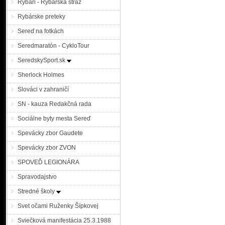
Rybári - Rybárska stráž
Rybárske preteky
Sereď na fotkách
Seredmaratón - CykloTour
SeredskySport.sk
Sherlock Holmes
Slováci v zahraničí
SN - kauza Redakčná rada
Sociálne byty mesta Sereď
Spevácky zbor Gaudete
Spevácky zbor ZVON
SPOVEĎ LEGIONÁRA
Spravodajstvo
Stredné školy
Svet očami Ruženky Šípkovej
Sviečková manifestácia 25.3.1988