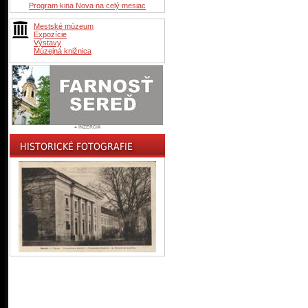
Program kina Nova na celý mesiac
Mestské múzeum
Expozície
Výstavy
Múzejná knižnica